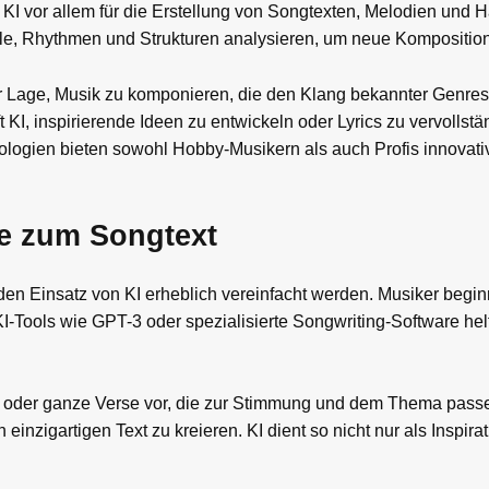
 KI vor allem für die Erstellung von Songtexten, Melodien und 
e, Rhythmen und Strukturen analysieren, um neue Komposition
er Lage, Musik zu komponieren, die den Klang bekannter Genre
t KI, inspirierende Ideen zu entwickeln oder Lyrics zu vervollst
nologien bieten sowohl Hobby-Musikern als auch Profis innovativ
ee zum Songtext
en Einsatz von KI erheblich vereinfacht werden. Musiker beginn
I-Tools wie GPT-3 oder spezialisierte Songwriting-Software hel
er oder ganze Verse vor, die zur Stimmung und dem Thema pass
nzigartigen Text zu kreieren. KI dient so nicht nur als Inspira