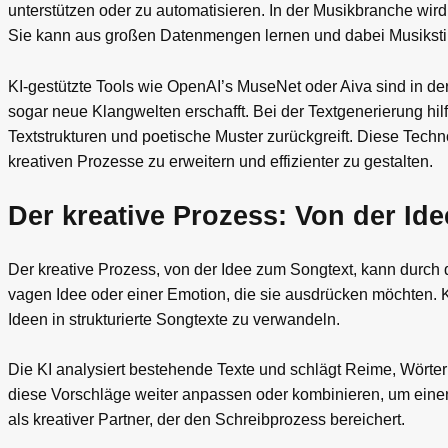
unterstützen oder zu automatisieren. In der Musikbranche wird
Sie kann aus großen Datenmengen lernen und dabei Musikstil
KI-gestützte Tools wie OpenAI’s MuseNet oder Aiva sind in d
sogar neue Klangwelten erschafft. Bei der Textgenerierung hilf
Textstrukturen und poetische Muster zurückgreift. Diese Tech
kreativen Prozesse zu erweitern und effizienter zu gestalten.
Der kreative Prozess: Von der Id
Der kreative Prozess, von der Idee zum Songtext, kann durch d
vagen Idee oder einer Emotion, die sie ausdrücken möchten. K
Ideen in strukturierte Songtexte zu verwandeln.
Die KI analysiert bestehende Texte und schlägt Reime, Wört
diese Vorschläge weiter anpassen oder kombinieren, um einen ei
als kreativer Partner, der den Schreibprozess bereichert.