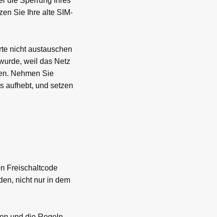
er die Sperrung Ihres
en Sie Ihre alte SIM-
rte nicht austauschen
wurde, weil das Netz
ben. Nehmen Sie
os aufhebt, und setzen
en Freischaltcode
en, nicht nur in dem
en und die Regeln