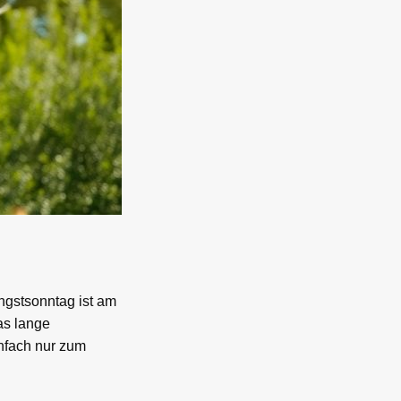
ngstsonntag ist am
as lange
infach nur zum