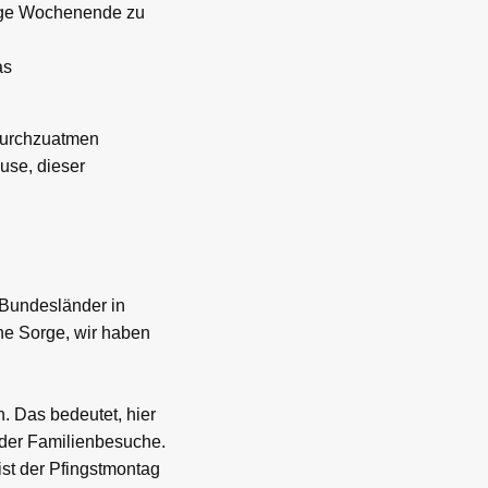
lange Wochenende zu
as
 durchzuatmen
use, dieser
e Bundesländer in
ine Sorge, wir haben
n. Das bedeutet, hier
 oder Familienbesuche.
ist der Pfingstmontag