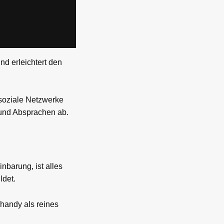
nd erleichtert den
 soziale Netzwerke
 und Absprachen ab.
inbarung, ist alles
ldet.
nhandy als reines