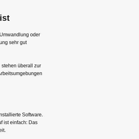
ist
te Umwandlung oder
ung sehr gut
 stehen überall zur
 Arbeitsumgebungen
tallierte Software.
 ist einfach: Das
it.