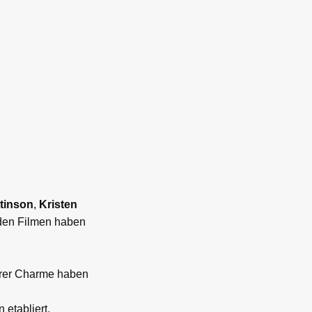
tinson
,
Kristen
 den Filmen haben
terer Charme haben
 etabliert.