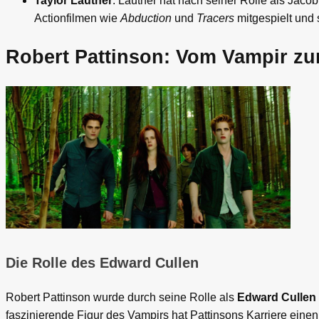
Taylor Lautner
: Lautner hat nach seiner Rolle als Jaco
Actionfilmen wie
Abduction
und
Tracers
mitgespielt und s
Robert Pattinson: Vom Vampir zu
Die Rolle des Edward Cullen
Robert Pattinson wurde durch seine Rolle als
Edward Cullen
faszinierende Figur des Vampirs hat Pattinsons Karriere eine