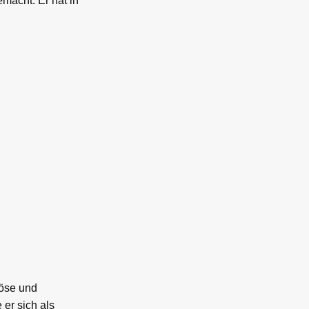
macht. Er hat in
iöse und
er sich als