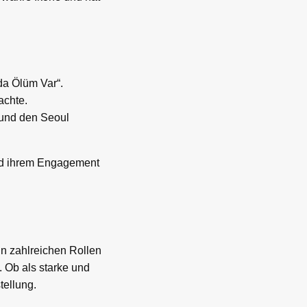
da Ölüm Var“.
achte.
 und den Seoul
 und ihrem Engagement
in zahlreichen Rollen
. Ob als starke und
tellung.