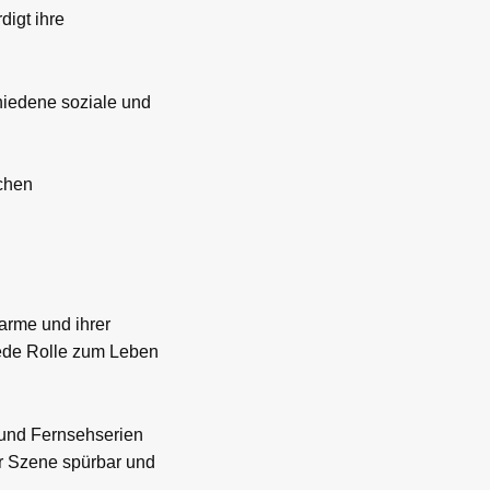
digt ihre
chiedene soziale und
schen
harme und ihrer
jede Rolle zum Leben
n und Fernsehserien
der Szene spürbar und