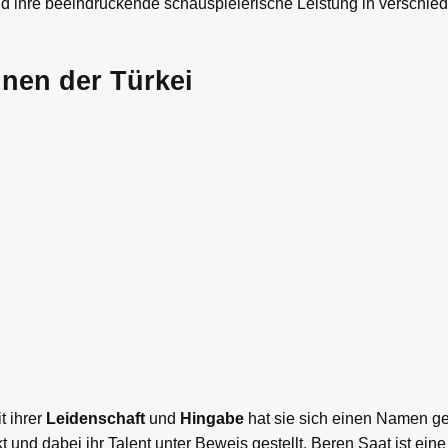
und ihre beeindruckende schauspielerische Leistung in verschie
nnen der Türkei
t ihrer
Leidenschaft
und
Hingabe
hat sie sich einen Namen ge
 und dabei ihr Talent unter Beweis gestellt. Beren Saat ist ein