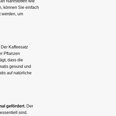
h an Nährstoffen wie
n, können Sie einfach
lt werden, um
 Der Kaffeesatz
er Pflanzen
ägt, dass die
ematis gesund und
tis auf natürliche
al gefördert.
Der
ssentiell sind.