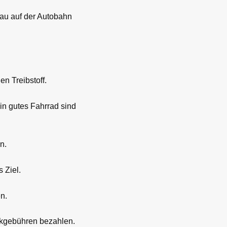
tau auf der Autobahn
n Treibstoff.
in gutes Fahrrad sind
n.
 Ziel.
n.
arkgebühren bezahlen.